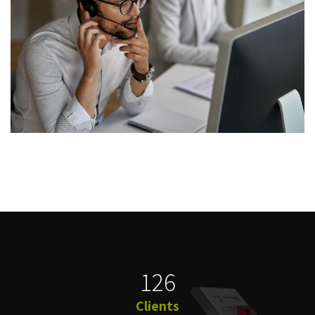
126​
Clients